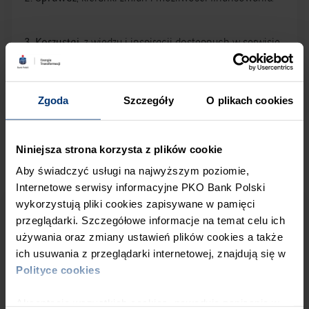
3. Korzystaj
, z wiedzy i inspiracji dostępnych w serwisie.
Zgoda
Szczegóły
O plikach cookies
Aktualności
Niniejsza strona korzysta z plików cookie
Aby świadczyć usługi na najwyższym poziomie,
Internetowe serwisy informacyjne PKO Bank Polski
wykorzystują pliki cookies zapisywane w pamięci
06.08.2026
przeglądarki. Szczegółowe informacje na temat celu ich
Strategiczne wsparcie dla zielonej
używania oraz zmiany ustawień plików cookies a także
ich usuwania z przeglądarki internetowej, znajdują się w
transformacji. SA-H2 Fund
Polityce cookies
rozpoczyna inwestycje w zielony
Akceptacja wszystkich cookies, powoduje zapisanie w