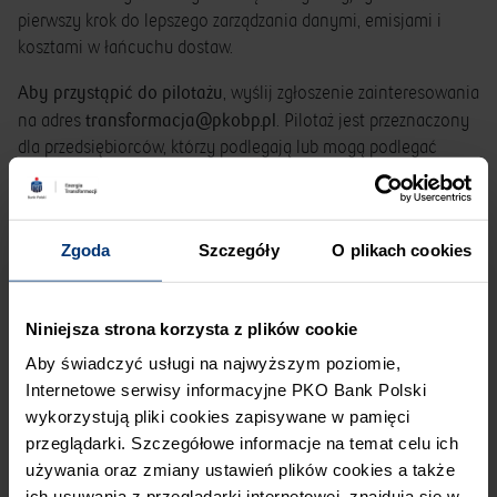
pierwszy krok do lepszego zarządzania danymi, emisjami i
kosztami w łańcuchu dostaw.
Aby przystąpić do pilotażu
, wyślij zgłoszenie zainteresowania
transformacja@pkobp.pl
na adres
. Pilotaż jest przeznaczony
dla przedsiębiorców, którzy podlegają lub mogą podlegać
obowiązkom raportowania CBAM w związku z importem
towarów objętych tym mechanizmem. Liczba miejsc jest
ograniczona – zapisz się już dziś.
Zgoda
Szczegóły
O plikach cookies
Niniejsza strona korzysta z plików cookie
Aby świadczyć usługi na najwyższym poziomie,
Internetowe serwisy informacyjne PKO Bank Polski
wykorzystują pliki cookies zapisywane w pamięci
przeglądarki. Szczegółowe informacje na temat celu ich
używania oraz zmiany ustawień plików cookies a także
ich usuwania z przeglądarki internetowej, znajdują się w