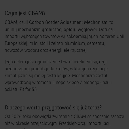
Czym jest CBAM?
CBAM
Carbon Border Adjustment Mechanism
, czyli
, to
mechanizm
granicznej opłaty węglowej
unijny
. Dotyczy
importu wybranych towarów wysokoemisyjnych na teren Unii
Europejskiej, m.in. stali i żelaza, aluminium, cementu,
nawozów, wodoru oraz energii elektrycznej.
Jego celem jest ograniczenie tzw. ucieczki emisji, czyli
przenoszenia produkcji do krajów, w których regulacje
klimatyczne są mniej restrykcyjne. Mechanizm został
wprowadzony w ramach Europejskiego Zielonego Ładu i
pakietu Fit for 55.
Dlaczego warto przygotować się już teraz?
Od 2026 roku obowiązki związane z CBAM są znacznie szersze
niż w okresie przejściowym. Przedsiębiorcy importujący