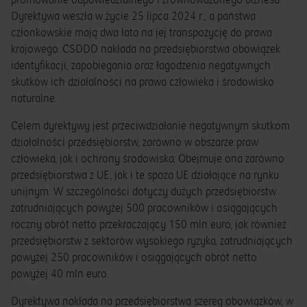
promowanie odpowiedzialnego i zrównoważonego biznesu.
Dyrektywa weszła w życie 25 lipca 2024 r., a państwa
członkowskie mają dwa lata na jej transpozycję do prawa
krajowego. CSDDD nakłada na przedsiębiorstwa obowiązek
identyfikacji, zapobiegania oraz łagodzenia negatywnych
skutków ich działalności na prawa człowieka i środowisko
naturalne.
Celem dyrektywy jest przeciwdziałanie negatywnym skutkom
działalności przedsiębiorstw, zarówno w obszarze praw
człowieka, jak i ochrony środowiska. Obejmuje ona zarówno
przedsiębiorstwa z UE, jak i te spoza UE działające na rynku
unijnym. W szczególności dotyczy dużych przedsiębiorstw
zatrudniających powyżej 500 pracowników i osiągających
roczny obrót netto przekraczający 150 mln euro, jak również
przedsiębiorstw z sektorów wysokiego ryzyka, zatrudniających
powyżej 250 pracowników i osiągających obrót netto
powyżej 40 mln euro.
Dyrektywa nakłada na przedsiębiorstwa szereg obowiązków, w