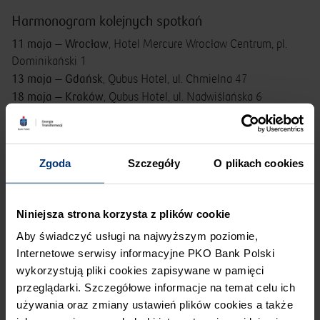
Harmonogram kolejnych spotkań
11 maja — Wrocław
, Hotel Mercure Wrocław Centrum, pl.
Dominikański 1
13 maja — Gdańsk
, Qubus Hotel, ul. Chmielna 47
18 maja — Kraków
, Qubus Hotel, ul. Nadwiślańska 6
21 maja — Lublin,
Hotel Mercure Lublin Centrum, Al.
Racławickie 12
26 maja — Poznań,
Hotel Mercure Poznań Centrum, ul. F.
Zgoda
Szczegóły
O plikach cookies
Roosevelta 20
27 maja — Katowice
, Hotel Mercure Katowice Centrum, ul.
Młyńska 6
Niniejsza strona korzysta z plików cookie
2 czerwca — Białystok
, Hotel Esperanto, ul. Legionowa 10
Aby świadczyć usługi na najwyższym poziomie,
9 czerwca — Łódź
, Arche Hotel Tobaco, ul. Kopernika 64
Internetowe serwisy informacyjne PKO Bank Polski
15 czerwca — Kielce
, Grand Hotel, ul. Sienkiewicza 78
wykorzystują pliki cookies zapisywane w pamięci
17 czerwca — Olsztyn,
Przystań Hotel & Restaurants, ul.
przeglądarki. Szczegółowe informacje na temat celu ich
Żeglarska 4
używania oraz zmiany ustawień plików cookies a także
Każde spotkanie rozpoczyna się o godz. 10:00.