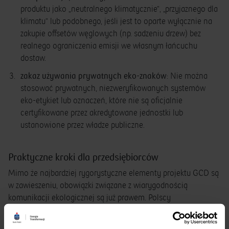
produktu jako „neutralnego klimatycznie”, „przyjaznego dla
klimatu” lub podobnego, jeśli jest to oparte wyłącznie na
zakupie offsetów węglowych (np. sadzeniu drzew) bez
realnego ograniczenia emisji we własnym łańcuchu
dostaw.
zakaz używania prywatnych eko-znaków
: Nie można
stosować prywatnych, niezweryfikowanych systemów
eko-etykiet lub oznaczeń, które nie są oficjalnie
certyfikowane przez akredytowane jednostki lub
ustanowione przez władze publiczne.
Praktyczne kroki dla przedsiębiorców
Mimo że najbardziej rygorystyczne elementy projektu GCD są
w zawieszeniu, obowiązki związane z wiarygodnością
komunikacji ekologicznej są już prawem. Polscy
przedsiębiorcy, stosujący komunikację B2C (skierowaną do
konsumentów), powinni natychmiast podjąć następujące