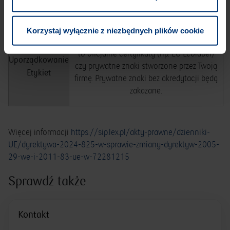
dostępnymi dla konsumenta (np. w postaci
kodu QR).
Korzystaj wyłącznie z niezbędnych plików cookie
Sprawdź, czy używane eko-etykiety
to oficjalne certyfikaty (np. EU Ecolabel)
Uporządkowanie
czy prywatne znaki stworzone przez Twoją
Etykiet
firmę. Prywatne znaki bez akredytacji będą
zakazane.
Więcej informacji
https://sip.lex.pl/akty-prawne/dzienniki-
UE/dyrektywa-2024-825-w-sprawie-zmiany-dyrektyw-2005-
29-we-i-2011-83-ue-w-72281215
Sprawdź także
Kontakt