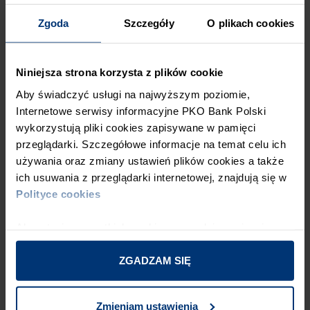
działania:
Zgoda
Szczegóły
O plikach cookies
Działanie
Cel
Przejrzyj wszystkie materiały
Niniejsza strona korzysta z plików cookie
marketingowe (strony internetowe,
Audyt
Aby świadczyć usługi na najwyższym poziomie,
opakowania, reklamy) i zidentyfikuj każde
Oświadczeń
Internetowe serwisy informacyjne PKO Bank Polski
hasło z prefiksem „eko”, „zielony”,
wykorzystują pliki cookies zapisywane w pamięci
„zrównoważony”.
przeglądarki. Szczegółowe informacje na temat celu ich
Upewnij się, że każde oświadczenie jest
używania oraz zmiany ustawień plików cookies a także
poparte aktualnymi i naukowo rzetelnymi
ich usuwania z przeglądarki internetowej, znajdują się w
Weryfikacja
danymi. Jeśli używasz terminu
Polityce cookies
Dowodów
„recyklingowany”, musisz mieć dowód, ile
dokładnie surowca pochodzi z recyklingu.
Akceptacja wszystkich cookies, powoduje zapisanie w
urządzeniu wszystkich zarówno analitycznych jak i
Odrzuć ogólnikowe frazy takie jak
technicznych plików cookies. Odrzucenie powoduje
ZGADZAM SIĘ
„naturalny” czy „przyjazny dla klimatu”,
zapisanie tylko technicznych cookies niezbędne dla
Usunięcie
chyba że możesz je natychmiast poprzeć
działania stron. Możliwe jest również indywidualne
Ogólników
konkretnymi, mierzalnymi informacjami
Zmieniam ustawienia
dostosowanie plików cookies.